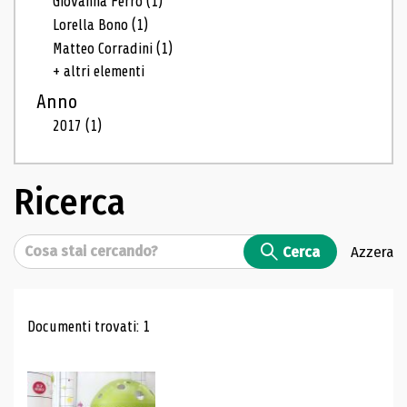
Giovanna Ferro
(1)
Lorella Bono
(1)
Matteo Corradini
(1)
+ altri elementi
Anno
2017
(1)
Ricerca
Cerca
Cerca
Azzera
Risultati di ricerca
Documenti trovati: 1