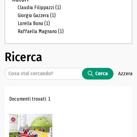
Claudia Filippazzi
(1)
Giorgio Gazzera
(1)
Lorella Bono
(1)
Raffaella Magnano
(1)
Ricerca
Cerca
Cerca
Azzera
Risultati di ricerca
Documenti trovati: 1