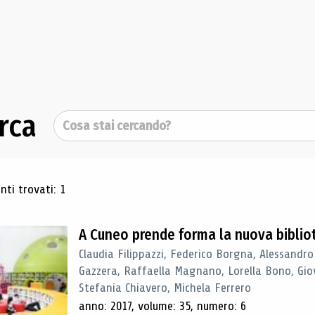
rca
Cerca
ultati di ricerca
ti trovati: 1
A Cuneo prende forma la nuova biblio
Claudia Filippazzi, Federico Borgna, Alessandro
Gazzera, Raffaella Magnano, Lorella Bono, Gio
Stefania Chiavero, Michela Ferrero
anno: 2017, volume: 35, numero: 6