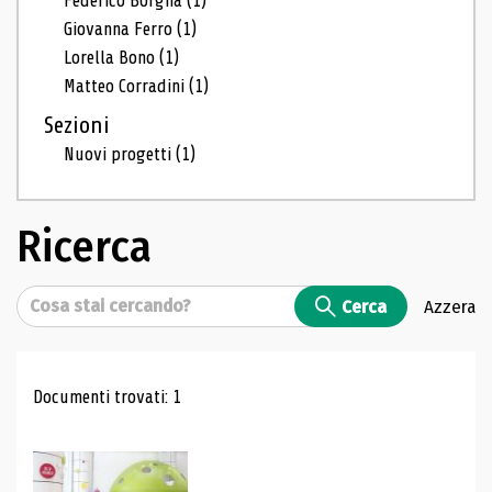
Federico Borgna
(1)
Giovanna Ferro
(1)
Lorella Bono
(1)
Matteo Corradini
(1)
Sezioni
Nuovi progetti
(1)
Ricerca
Cerca
Cerca
Azzera
Risultati di ricerca
Documenti trovati: 1