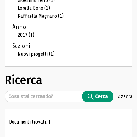
Giovanna Ferro
(1)
Lorella Bono
(1)
Raffaella Magnano
(1)
Anno
2017
(1)
Sezioni
Nuovi progetti
(1)
Ricerca
Cerca
Cerca
Azzera
Risultati di ricerca
Documenti trovati: 1