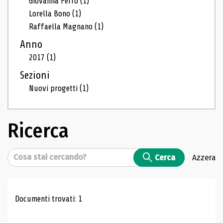
Giovanna Ferro
(1)
Lorella Bono
(1)
Raffaella Magnano
(1)
Anno
2017
(1)
Sezioni
Nuovi progetti
(1)
Ricerca
Cerca
Cerca
Azzera
Risultati di ricerca
Documenti trovati: 1