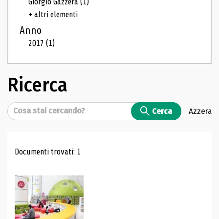
Giorgio Gazzera
(1)
+ altri elementi
Anno
2017
(1)
Ricerca
Cerca
Cerca
Azzera
Risultati di ricerca
Documenti trovati: 1