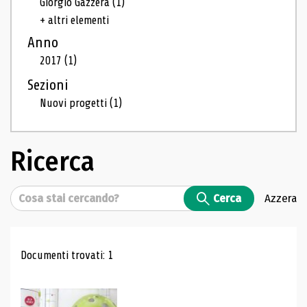
Giorgio Gazzera
(1)
+ altri elementi
Anno
2017
(1)
Sezioni
Nuovi progetti
(1)
Ricerca
Cerca
Cerca
Azzera
Risultati di ricerca
Documenti trovati: 1