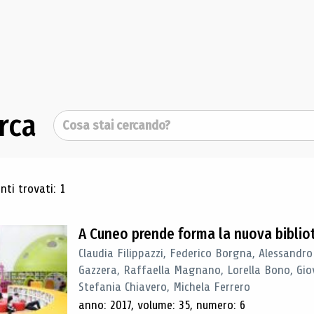
rca
Cerca
ultati di ricerca
ti trovati: 1
A Cuneo prende forma la nuova biblio
Claudia Filippazzi, Federico Borgna, Alessandro
Gazzera, Raffaella Magnano, Lorella Bono, Gio
Stefania Chiavero, Michela Ferrero
anno: 2017, volume: 35, numero: 6