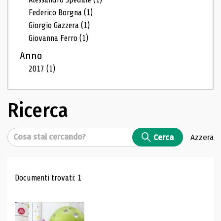
Federico Borgna
(1)
Giorgio Gazzera
(1)
Giovanna Ferro
(1)
Anno
2017
(1)
Ricerca
Cerca
Cerca
Azzera
Risultati di ricerca
Documenti trovati: 1