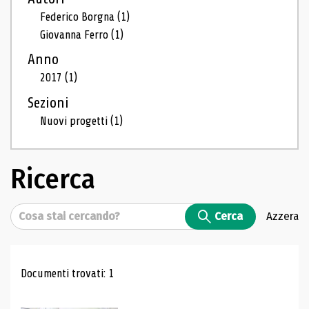
Federico Borgna
(1)
Giovanna Ferro
(1)
Anno
2017
(1)
Sezioni
Nuovi progetti
(1)
Ricerca
Cerca
Cerca
Azzera
Risultati di ricerca
Documenti trovati: 1