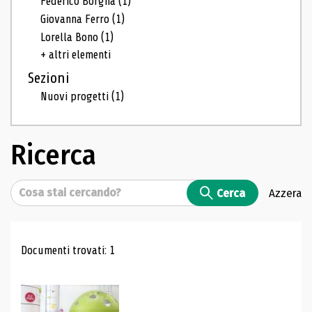
Federico Borgna
(1)
Giovanna Ferro
(1)
Lorella Bono
(1)
+ altri elementi
Sezioni
Nuovi progetti
(1)
Ricerca
Cerca
Cerca
Azzera
Risultati di ricerca
Documenti trovati: 1