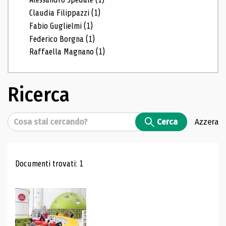
Claudia Filippazzi
(1)
Fabio Guglielmi
(1)
Federico Borgna
(1)
Raffaella Magnano
(1)
Ricerca
Cerca
Cerca
Azzera
Risultati di ricerca
Documenti trovati: 1