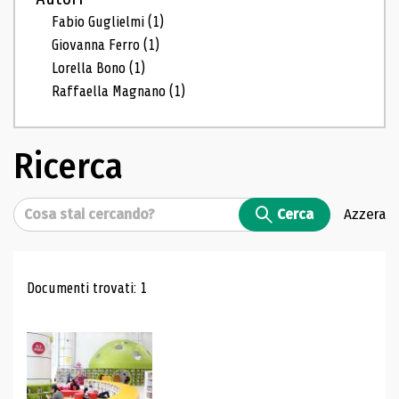
Fabio Guglielmi
(1)
Giovanna Ferro
(1)
Lorella Bono
(1)
Raffaella Magnano
(1)
Ricerca
Cerca
Cerca
Azzera
Risultati di ricerca
Documenti trovati: 1