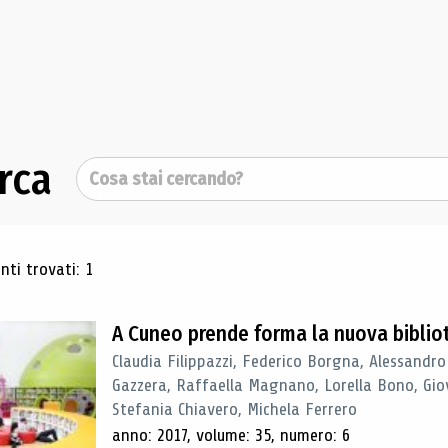
rca
Cerca
ultati di ricerca
ti trovati: 1
A Cuneo prende forma la nuova biblio
Claudia Filippazzi, Federico Borgna, Alessandro
Gazzera, Raffaella Magnano, Lorella Bono, Gio
Stefania Chiavero, Michela Ferrero
anno: 2017, volume: 35, numero: 6