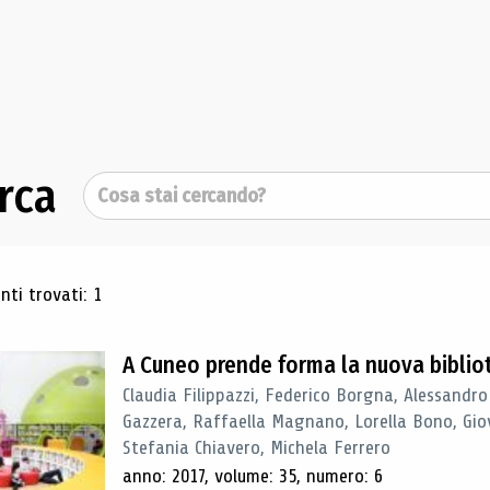
rca
Cerca
ultati di ricerca
ti trovati: 1
A Cuneo prende forma la nuova biblio
Claudia Filippazzi, Federico Borgna, Alessandro
Gazzera, Raffaella Magnano, Lorella Bono, Gio
Stefania Chiavero, Michela Ferrero
anno: 2017, volume: 35, numero: 6