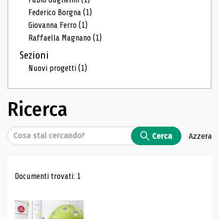
Federico Borgna
(1)
Giovanna Ferro
(1)
Raffaella Magnano
(1)
Sezioni
Nuovi progetti
(1)
Ricerca
Cerca
Cerca
Azzera
Risultati di ricerca
Documenti trovati: 1