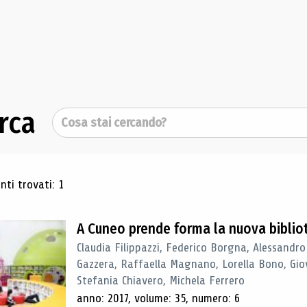
rca
Cerca
ultati di ricerca
ti trovati: 1
A Cuneo prende forma la nuova biblio
Claudia Filippazzi, Federico Borgna, Alessandro
Gazzera, Raffaella Magnano, Lorella Bono, Gio
Stefania Chiavero, Michela Ferrero
anno: 2017, volume: 35, numero: 6