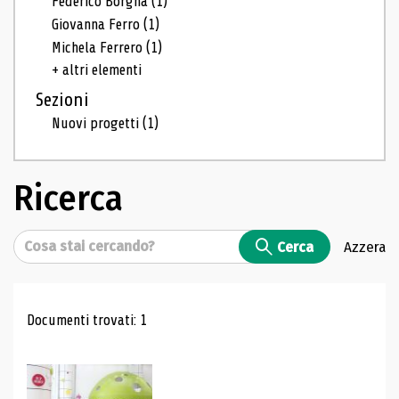
Federico Borgna
(1)
Giovanna Ferro
(1)
Michela Ferrero
(1)
+ altri elementi
Sezioni
Nuovi progetti
(1)
Ricerca
Cerca
Cerca
Azzera
Risultati di ricerca
Documenti trovati: 1