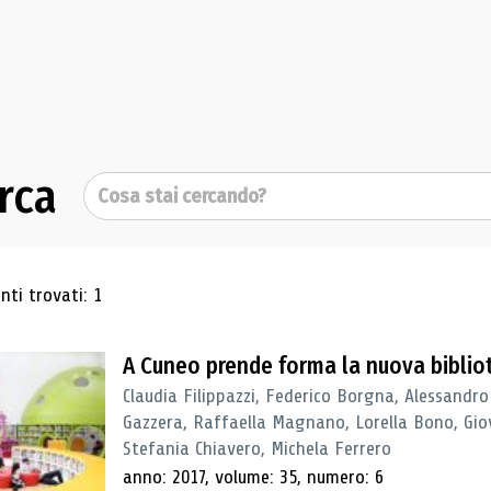
rca
Cerca
ultati di ricerca
ti trovati: 1
A Cuneo prende forma la nuova biblio
Claudia Filippazzi, Federico Borgna, Alessandro
Gazzera, Raffaella Magnano, Lorella Bono, Gio
Stefania Chiavero, Michela Ferrero
anno: 2017, volume: 35, numero: 6