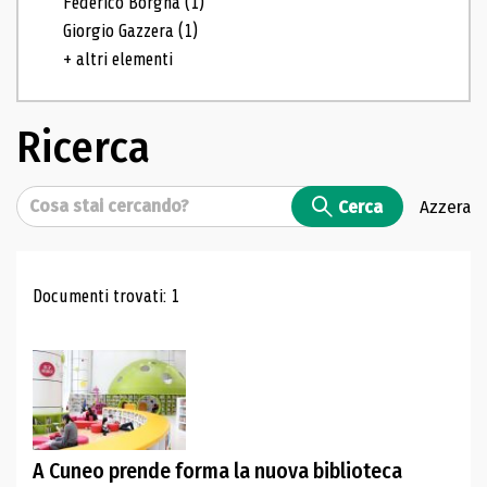
Federico Borgna
(1)
Giorgio Gazzera
(1)
+ altri elementi
Ricerca
Cerca
Cerca
Azzera
Risultati di ricerca
Documenti trovati: 1
A Cuneo prende forma la nuova biblioteca