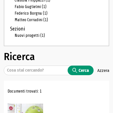
Claudia Filippazzi
(1)
Fabio Guglielmi
(1)
Federico Borgna
(1)
Matteo Corradini
(1)
Sezioni
Nuovi progetti
(1)
Ricerca
Cerca
Cerca
Azzera
Risultati di ricerca
Documenti trovati: 1