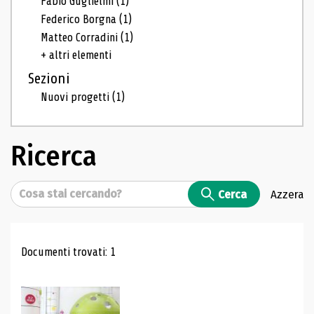
Fabio Guglielmi
(1)
Federico Borgna
(1)
Matteo Corradini
(1)
+ altri elementi
Sezioni
Nuovi progetti
(1)
Ricerca
Cerca
Cerca
Azzera
Risultati di ricerca
Documenti trovati: 1