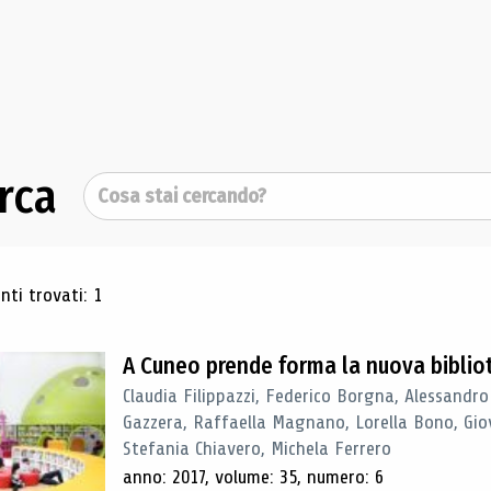
rca
Cerca
ultati di ricerca
ti trovati: 1
A Cuneo prende forma la nuova biblio
Claudia Filippazzi, Federico Borgna, Alessandro
Gazzera, Raffaella Magnano, Lorella Bono, Gio
Stefania Chiavero, Michela Ferrero
anno: 2017, volume: 35, numero: 6