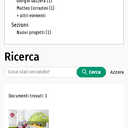
Giorgio Gazzera
(1)
Matteo Corradini
(1)
+ altri elementi
Sezioni
Nuovi progetti
(1)
Ricerca
Cerca
Cerca
Azzera
Risultati di ricerca
Documenti trovati: 1