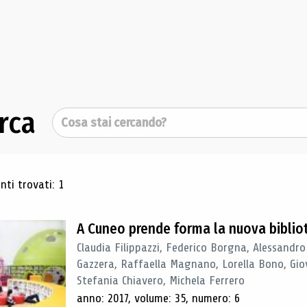
rca
Cerca
ultati di ricerca
ti trovati: 1
A Cuneo prende forma la nuova biblio
Claudia Filippazzi, Federico Borgna, Alessandro
Gazzera, Raffaella Magnano, Lorella Bono, Gio
Stefania Chiavero, Michela Ferrero
anno: 2017, volume: 35, numero: 6