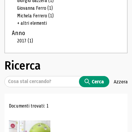
Giorgio Gazzera
(1)
Giovanna Ferro
(1)
Michela Ferrero
(1)
+ altri elementi
Anno
2017
(1)
Ricerca
Cerca
Cerca
Azzera
Risultati di ricerca
Documenti trovati: 1