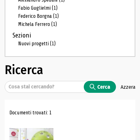
Fabio Guglielmi
(1)
Federico Borgna
(1)
Michela Ferrero
(1)
Sezioni
Nuovi progetti
(1)
Ricerca
Cerca
Cerca
Azzera
Risultati di ricerca
Documenti trovati: 1