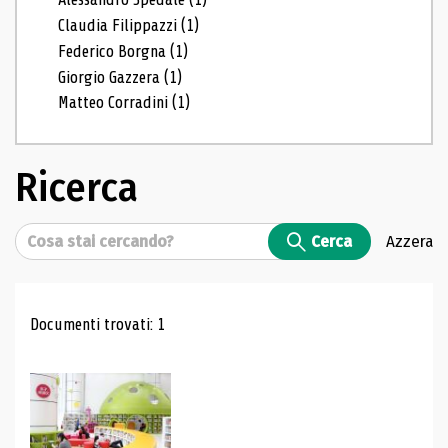
Claudia Filippazzi
(1)
Federico Borgna
(1)
Giorgio Gazzera
(1)
Matteo Corradini
(1)
Ricerca
Cerca
Cerca
Azzera
Risultati di ricerca
Documenti trovati: 1