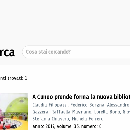
rca
Cerca
ultati di ricerca
ti trovati: 1
A Cuneo prende forma la nuova biblio
Claudia Filippazzi, Federico Borgna, Alessandro
Gazzera, Raffaella Magnano, Lorella Bono, Gio
Stefania Chiavero, Michela Ferrero
anno: 2017, volume: 35, numero: 6