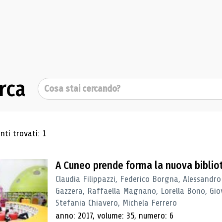
rca
Cerca
ultati di ricerca
ti trovati: 1
A Cuneo prende forma la nuova biblio
Claudia Filippazzi, Federico Borgna, Alessandro
Gazzera, Raffaella Magnano, Lorella Bono, Gio
Stefania Chiavero, Michela Ferrero
anno: 2017, volume: 35, numero: 6