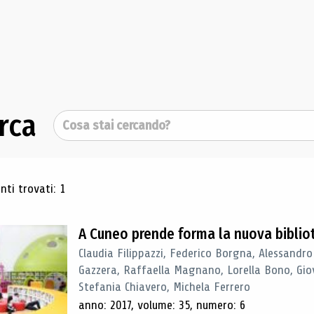
rca
Cerca
ultati di ricerca
ti trovati: 1
A Cuneo prende forma la nuova biblio
Claudia Filippazzi, Federico Borgna, Alessandro
Gazzera, Raffaella Magnano, Lorella Bono, Gio
Stefania Chiavero, Michela Ferrero
anno: 2017, volume: 35, numero: 6