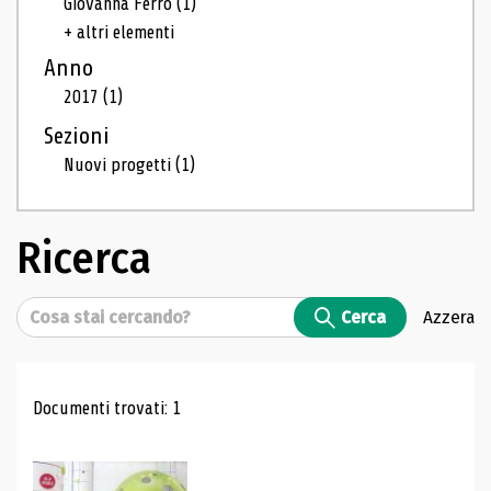
Giovanna Ferro
(1)
+ altri elementi
Anno
2017
(1)
Sezioni
Nuovi progetti
(1)
Ricerca
Cerca
Cerca
Azzera
Risultati di ricerca
Documenti trovati: 1