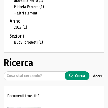
Giovanna Ferro
(1)
Michela Ferrero
(1)
+ altri elementi
Anno
2017
(1)
Sezioni
Nuovi progetti
(1)
Ricerca
Cerca
Cerca
Azzera
Risultati di ricerca
Documenti trovati: 1