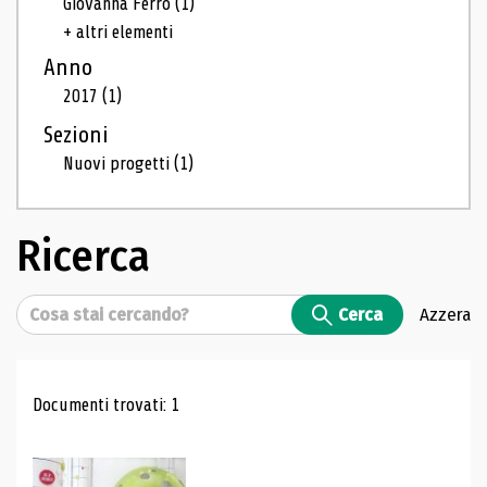
Giovanna Ferro
(1)
+ altri elementi
Anno
2017
(1)
Sezioni
Nuovi progetti
(1)
Ricerca
Cerca
Cerca
Azzera
Risultati di ricerca
Documenti trovati: 1