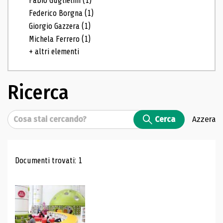
Fabio Guglielmi
(1)
Federico Borgna
(1)
Giorgio Gazzera
(1)
Michela Ferrero
(1)
+ altri elementi
Ricerca
Cerca
Cerca
Azzera
Risultati di ricerca
Documenti trovati: 1