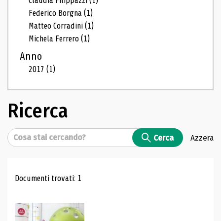
Claudia Filippazzi
(1)
Federico Borgna
(1)
Matteo Corradini
(1)
Michela Ferrero
(1)
Anno
2017
(1)
Ricerca
Cerca
Cerca
Azzera
Risultati di ricerca
Documenti trovati: 1