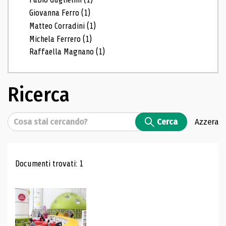
Giovanna Ferro
(1)
Matteo Corradini
(1)
Michela Ferrero
(1)
Raffaella Magnano
(1)
Ricerca
Cerca
Cerca
Azzera
Risultati di ricerca
Documenti trovati: 1