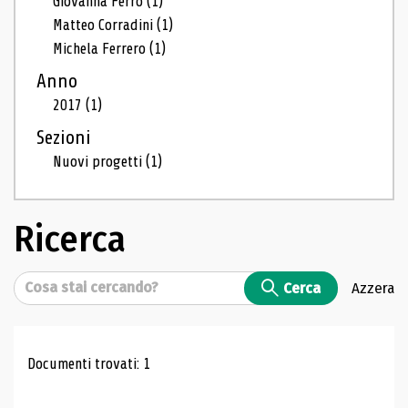
Giovanna Ferro
(1)
Matteo Corradini
(1)
Michela Ferrero
(1)
Anno
2017
(1)
Sezioni
Nuovi progetti
(1)
Ricerca
Cerca
Cerca
Azzera
Risultati di ricerca
Documenti trovati: 1