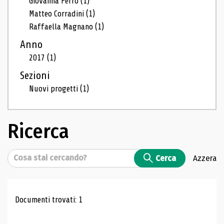
Giovanna Ferro
(1)
Matteo Corradini
(1)
Raffaella Magnano
(1)
Anno
2017
(1)
Sezioni
Nuovi progetti
(1)
Ricerca
Cerca
Cerca
Azzera
Risultati di ricerca
Documenti trovati: 1