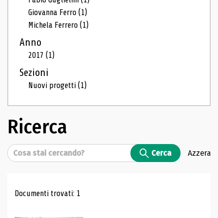
Giovanna Ferro
(1)
Michela Ferrero
(1)
Anno
2017
(1)
Sezioni
Nuovi progetti
(1)
Ricerca
Cerca
Cerca
Azzera
Risultati di ricerca
Documenti trovati: 1