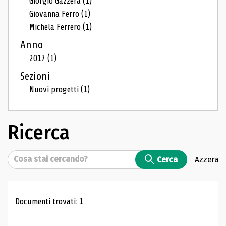
Giorgio Gazzera
(1)
Giovanna Ferro
(1)
Michela Ferrero
(1)
Anno
2017
(1)
Sezioni
Nuovi progetti
(1)
Ricerca
Cerca
Cerca
Azzera
Risultati di ricerca
Documenti trovati: 1