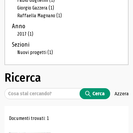
Fabio Guglielmi
(1)
Giorgio Gazzera
(1)
Raffaella Magnano
(1)
Anno
2017
(1)
Sezioni
Nuovi progetti
(1)
Ricerca
Cerca
Cerca
Azzera
Risultati di ricerca
Documenti trovati: 1