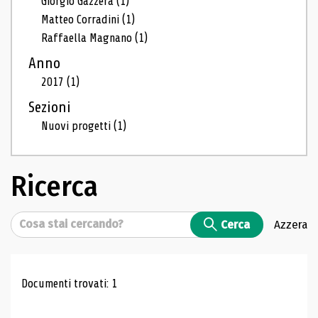
Giorgio Gazzera
(1)
Matteo Corradini
(1)
Raffaella Magnano
(1)
Anno
2017
(1)
Sezioni
Nuovi progetti
(1)
Ricerca
Cerca
Cerca
Azzera
Risultati di ricerca
Documenti trovati: 1