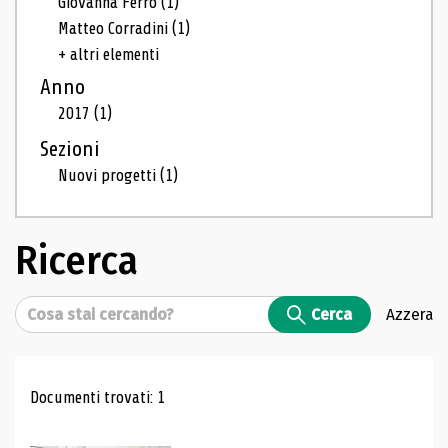
Giovanna Ferro
(1)
Matteo Corradini
(1)
+ altri elementi
Anno
2017
(1)
Sezioni
Nuovi progetti
(1)
Ricerca
Cerca
Cerca
Azzera
Risultati di ricerca
Documenti trovati: 1