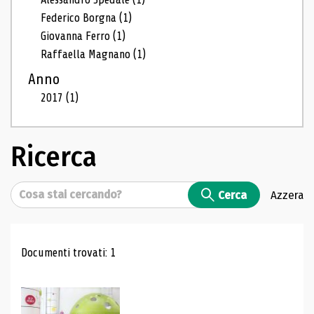
Federico Borgna
(1)
Giovanna Ferro
(1)
Raffaella Magnano
(1)
Anno
2017
(1)
Ricerca
Cerca
Cerca
Azzera
Risultati di ricerca
Documenti trovati: 1