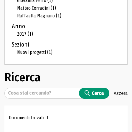
Giovanna Ferro
(1)
Matteo Corradini
(1)
Raffaella Magnano
(1)
Anno
2017
(1)
Sezioni
Nuovi progetti
(1)
Ricerca
Cerca
Cerca
Azzera
Risultati di ricerca
Documenti trovati: 1