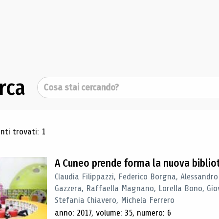
rca
Cerca
ultati di ricerca
ti trovati: 1
A Cuneo prende forma la nuova biblio
Claudia Filippazzi, Federico Borgna, Alessandro
Gazzera, Raffaella Magnano, Lorella Bono, Gio
Stefania Chiavero, Michela Ferrero
anno: 2017, volume: 35, numero: 6