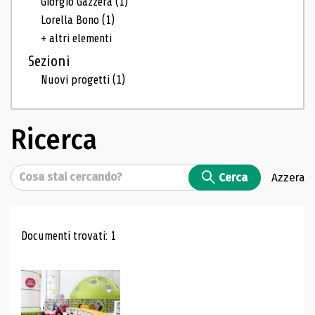
Giorgio Gazzera
(1)
Lorella Bono
(1)
+ altri elementi
Sezioni
Nuovi progetti
(1)
Ricerca
Cerca
Cerca
Azzera
Risultati di ricerca
Documenti trovati: 1