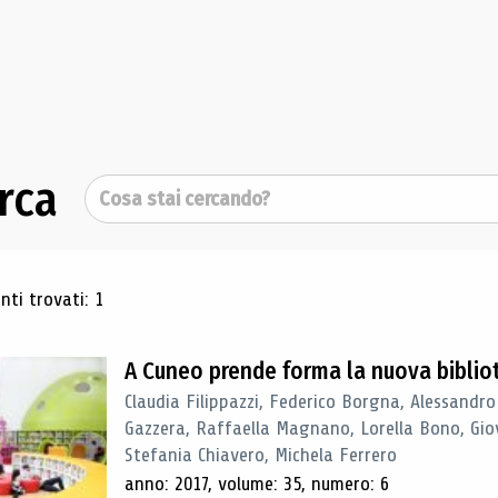
rca
Cerca
ultati di ricerca
ti trovati: 1
A Cuneo prende forma la nuova biblio
Claudia Filippazzi, Federico Borgna, Alessandro
Gazzera, Raffaella Magnano, Lorella Bono, Gio
Stefania Chiavero, Michela Ferrero
anno: 2017, volume: 35, numero: 6